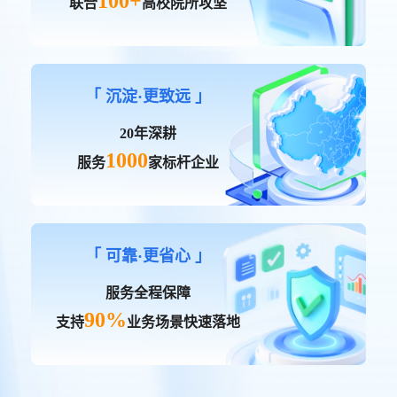
100+
联合
高校院所攻坚
「 沉淀·更致远 」
20年深耕
1000
服务
家标杆企业
「 可靠·更省心 」
服务全程保障
90%
支持
业务场景快速落地