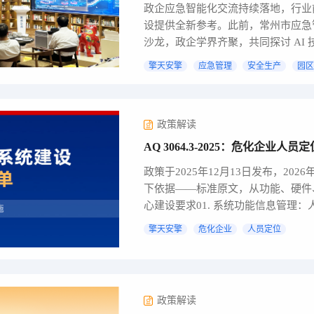
政企应急智能化交流持续落地，行业
设提供全新参考。此前，常州市应急管
沙龙，政企学界齐聚，共同探讨 AI 
擎天安擎
应急管理
安全生产
园区
政策解读
AQ 3064.3-2025：危化企业
政策于2025年12月13日发布，20
下依据——标准原文，从功能、硬件
心建设要求01. 系统功能信息管理：
擎天安擎
危化企业
人员定位
政策解读