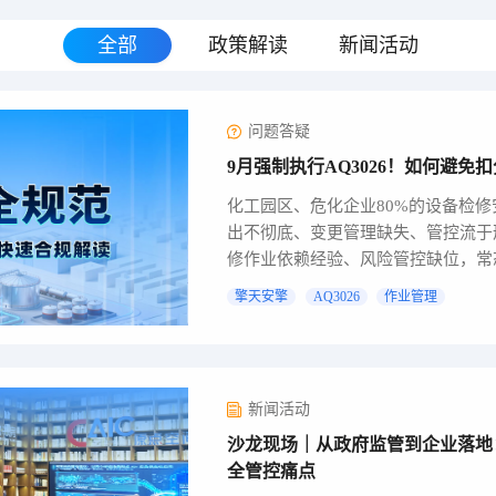
全部
政策解读
新闻活动
问题答疑
9月强制执行AQ3026！如何避
化工园区、危化企业80%的设备检
出不彻底、变更管理缺失、管控流于
修作业依赖经验、风险管控缺位，常
题被约...
擎天安擎
AQ3026
作业管理
新闻活动
沙龙现场｜从政府监管到企业落地
全管控痛点