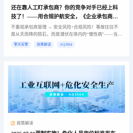
还在靠人工盯承包商？你的竞争对手已经上科
技了！——用合规护航安全，《企业承包商管
理系统》产品介绍！
不重视承包商管理 → 安全风险+合规风险！事故往往不
是从天而降的陨石，而是潜伏在体内的“慢性病”——当甲
方代表在验收单上签字的那个瞬间，往往不会想到，那
擎天安擎
政策解读
AQ3064
个看似配合默契的承包商班组长，口袋里揣着的是一本
过期的...
政策解读