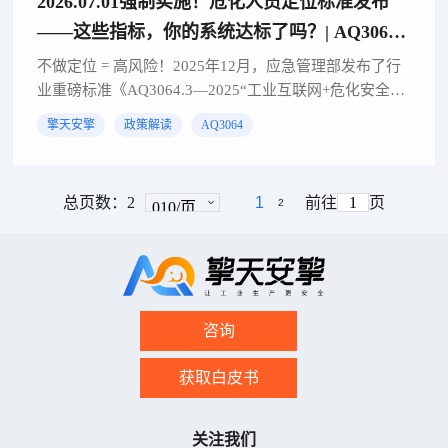
2026.07.01强制实施！危化人员定位标准发布
——这些指标，你的系统达标了吗？| AQ3064
解读（三）
不做定位 = 高风险！2025年12月，应急管理部发布了行
业重磅标准《AQ3064.3—2025“工业互联网+危化安全生
产”建设规范 第3部分：人员定位》，并将于2026年7月1
擎天安擎
政策解读
AQ3064
日正式强制实施。适用范围所有...
总页数：
2
1
前往
页
2
咨询
获取白皮书
关注我们