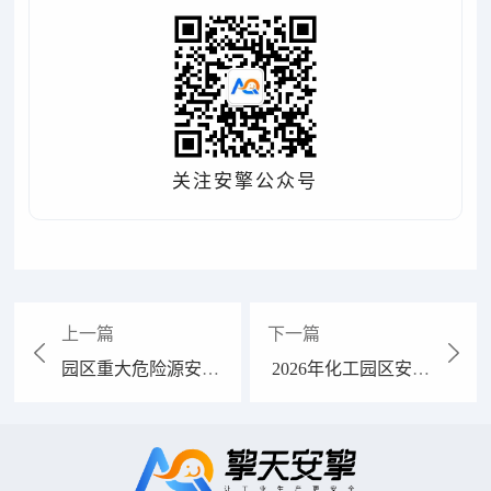
关注安擎公众号
上一篇
下一篇
园区重大危险源安全
2026年化工园区安全
管理 ⌈分阶段建设的
基础信息管理大升
务实路径⌋ ：拒绝“大
级，一线人员将面临
而全陷阱”，轻量起
哪些巨变？