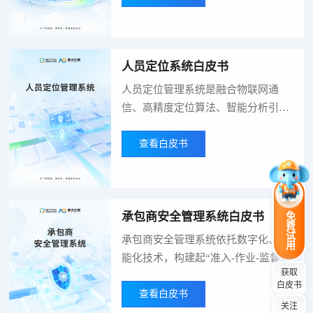
方案，筑牢防范生产安全事故的双重
防火墙。
人员定位系统白皮书
人员定位管理系统是融合物联网通
信、高精度定位算法、智能分析引擎
与数字管理平台的综合性信息化解决
方案，核心依托UWB、蓝牙、GPS/
查看白皮书
北斗、RFID等多元定位技术，实现特
定区域内人员位置的实时感知、动态
监控与智能管理，广泛适配矿山、工
承包商安全管理系统白皮书
免费试用
厂、医院、园区、校园等多场景需
求，为安全防控、效率提升与精细化
承包商安全管理系统依托数字化、智
管理提供核心数据支撑。
能化技术，构建起“准入-作业-监督-
获取
考核”全流程闭环管理体系，助力企
白皮书
业实现对承包商安全管理的精细化、
查看白皮书
关注
规范化与可视化，从源头降低安全风