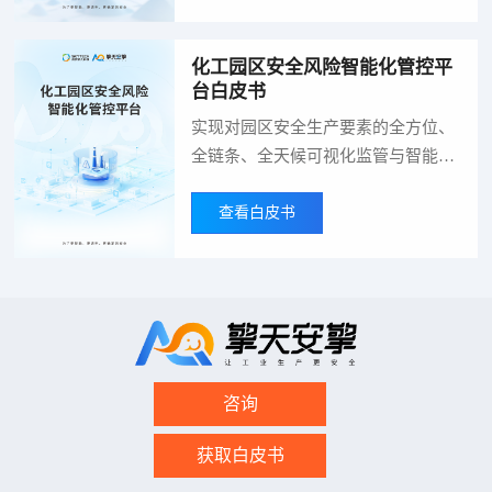
一代信息技术，针对化工生产过程复
杂、危险物料集中、安全风险突出的
行业特点，破解传统安全管控 “看不
化工园区安全风险智能化管控平
台白皮书
住、管不全、管不好” 的痛点问题。
实现对园区安全生产要素的全方位、
全链条、全天候可视化监管与智能分
析。推动园区安全管理由传统的“人
工巡检、事后处置、被动响应”模
查看白皮书
式，向“数据驱动、风险预判、主动
防控、快速联动”的智慧化安全管理
模式转型升级。
咨询
获取白皮书