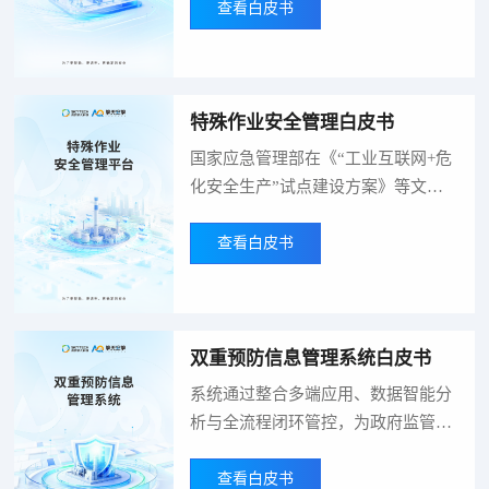
预警机制，当参数超出预设安全阈值
查看白皮书
时，自动触发声光报警、短信推送、
平台弹窗等多渠道预警通知，确保相
关人员第一时间响应、报警闭环处
特殊作业安全管理白皮书
置。实现数据实时监测、超标自动预
警、异常智能分析、应急联动处置等
国家应急管理部在《“工业互联网+危
管理场景，杜绝重特大安全事故。
化安全生产”试点建设方案》等文件
中明确要求，推动企业提升安全生产
管理的数字化、智能化水平，强化特
查看白皮书
殊作业全流程安全管控。因此，企业
有必要推进特殊作业安全管理平台的
建设工作，搭建一套能够“规范作业
双重预防信息管理系统白皮书
流程、管控作业风险、追溯作业过
程、强化应急处置、提升管理效能”
系统通过整合多端应用、数据智能分
的管理工具。
析与全流程闭环管控，为政府监管部
门、集团型企业及各类生产经营单位
提供全方位、全周期的安全管理解决
查看白皮书